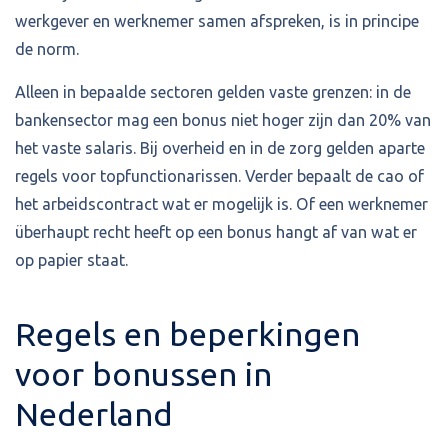
werkgever en werknemer samen afspreken, is in principe
de norm.
Alleen in bepaalde sectoren gelden vaste grenzen: in de
bankensector mag een bonus niet hoger zijn dan 20% van
het vaste salaris. Bij overheid en in de zorg gelden aparte
regels voor topfunctionarissen. Verder bepaalt de cao of
het arbeidscontract wat er mogelijk is. Of een werknemer
überhaupt recht heeft op een bonus hangt af van wat er
op papier staat.
Regels en beperkingen
voor bonussen in
Nederland