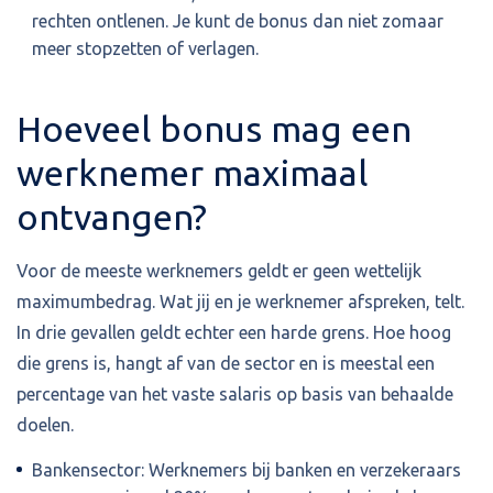
rechten ontlenen. Je kunt de bonus dan niet zomaar
meer stopzetten of verlagen.
Hoeveel bonus mag een
werknemer maximaal
ontvangen?
Voor de meeste werknemers geldt er geen wettelijk
maximumbedrag. Wat jij en je werknemer afspreken, telt.
In drie gevallen geldt echter een harde grens. Hoe hoog
die grens is, hangt af van de sector en is meestal een
percentage van het vaste salaris op basis van behaalde
doelen.
Bankensector: Werknemers bij banken en verzekeraars