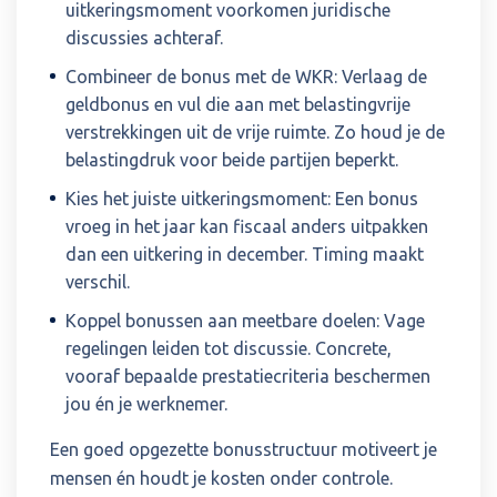
uitkeringsmoment voorkomen juridische
discussies achteraf.
Combineer de bonus met de WKR: Verlaag de
geldbonus en vul die aan met belastingvrije
verstrekkingen uit de vrije ruimte. Zo houd je de
belastingdruk voor beide partijen beperkt.
Kies het juiste uitkeringsmoment: Een bonus
vroeg in het jaar kan fiscaal anders uitpakken
dan een uitkering in december. Timing maakt
verschil.
Koppel bonussen aan meetbare doelen: Vage
regelingen leiden tot discussie. Concrete,
vooraf bepaalde prestatiecriteria beschermen
jou én je werknemer.
Een goed opgezette bonusstructuur motiveert je
mensen én houdt je kosten onder controle.