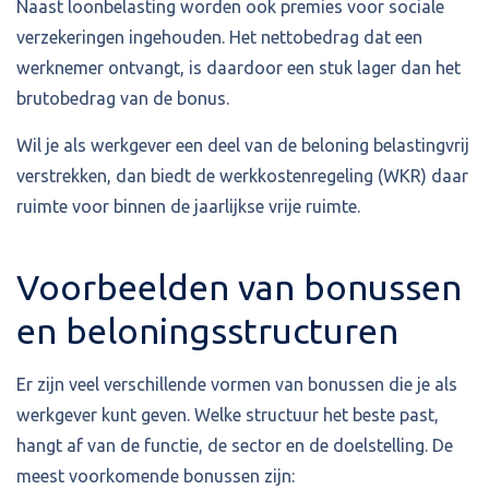
Naast loonbelasting worden ook premies voor sociale
verzekeringen ingehouden. Het nettobedrag dat een
werknemer ontvangt, is daardoor een stuk lager dan het
brutobedrag van de bonus.
Wil je als werkgever een deel van de beloning belastingvrij
verstrekken, dan biedt de werkkostenregeling (WKR) daar
ruimte voor binnen de jaarlijkse vrije ruimte.
Voorbeelden van bonussen
en beloningsstructuren
Er zijn veel verschillende vormen van bonussen die je als
werkgever kunt geven. Welke structuur het beste past,
hangt af van de functie, de sector en de doelstelling. De
meest voorkomende bonussen zijn: