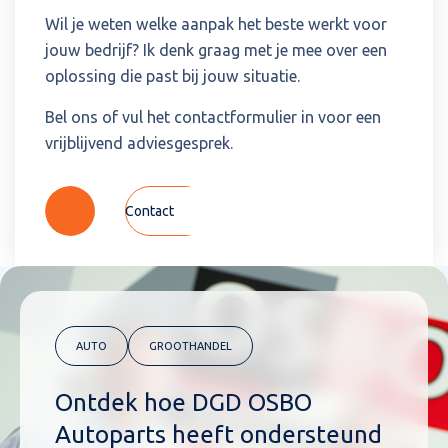
Wil je weten welke aanpak het beste werkt voor
jouw bedrijf? Ik denk graag met je mee over een
oplossing die past bij jouw situatie.
Bel ons of vul het contactformulier in voor een
vrijblijvend adviesgesprek.
Contact
AUTO
GROOTHANDEL
Ontdek hoe DGD OSBO
Autoparts heeft ondersteund