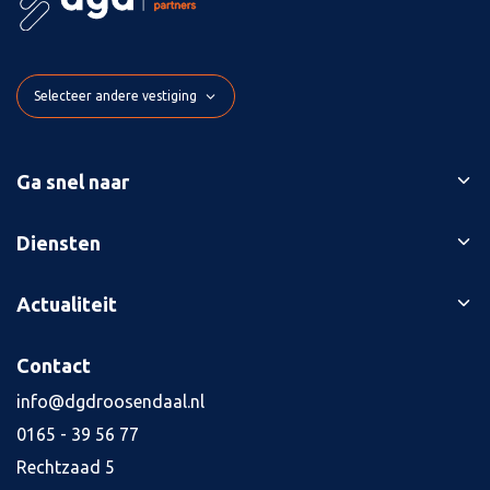
Selecteer andere vestiging
Ga snel naar
Ons verhaal
Diensten
Branches
Bedrijfsopvolging
Actualiteit
Succesverhalen
Belastingaangiften
Contact
Blog
Contact
Boekhouding
Kennisbank
Jaarrekening
info@dgdroosendaal.nl
Vacatures
4
0165 - 39 56 77
Kredietaanvraag
Rechtzaad 5
Salarisadministratie