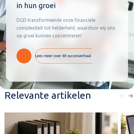
in hun groei
DGD transformeerde onze financiële
complexiteit tot helderheid, waardoor wij ons
op groei kunnen concentreren!
Lees meer over dit succesverhaal
Relevante artikelen