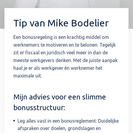
Tip van Mike Bodelier
Een bonusregeling is een krachtig middel om
werknemers te motiveren en te belonen. Tegelijk
zit er fiscaal en juridisch veel meer in dan de
meeste werkgevers denken. Met de juiste aanpak
haal je er als werkgever én werknemer het
maximale uit.
Mijn advies voor een slimme
bonusstructuur:
Leg alles vast in een bonusreglement: Duidelijke
afspraken over doelen, grondslagen en