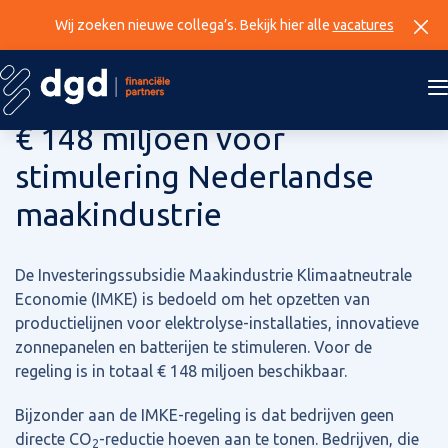
Wij zoeken nieuwe collega’s. Bekijk hier alle
vacatures
22 augustus 2024
€ 148 miljoen voor
stimulering Nederlandse
maakindustrie
De Investeringssubsidie Maakindustrie Klimaatneutrale
Economie (IMKE) is bedoeld om het opzetten van
productielijnen voor elektrolyse-installaties, innovatieve
zonnepanelen en batterijen te stimuleren. Voor de
regeling is in totaal € 148 miljoen beschikbaar.
Bijzonder aan de IMKE-regeling is dat bedrijven geen
directe CO
-reductie hoeven aan te tonen. Bedrijven, die
2