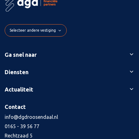
Selecteer andere vestiging
Ga snel naar
Ons verhaal
Diensten
Branches
Bedrijfsopvolging
Actualiteit
Succesverhalen
Belastingaangiften
Contact
Blog
Contact
Boekhouding
Kennisbank
Jaarrekening
info@dgdroosendaal.nl
Vacatures
4
0165 - 39 56 77
Kredietaanvraag
Rechtzaad 5
Salarisadministratie