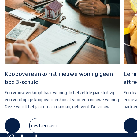
Koopovereenkomst nieuwe woning geen
Leni
box 3-schuld
aftre
Een vrouw verkoopt haar woning. In hetzelfde jaar sluit zij
Een bv 
een voorlopige koopovereenkomst voor een nieuwe woning.
enige 
Deze wordt het jaar erna, in januari, geleverd. De vrouw
partner
maakt de koopsom in januari in drie delen over naar de
2020 w
derdengeldrekening van
betref
Lees hier meer