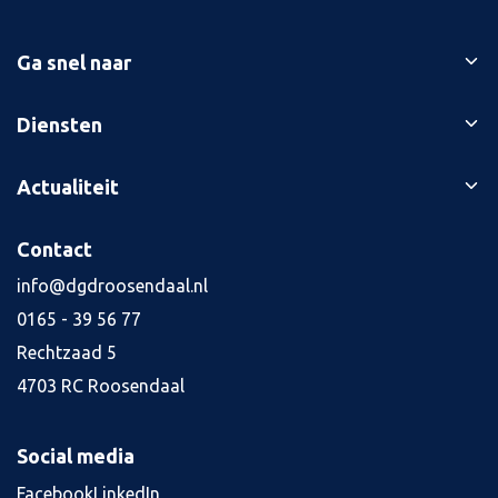
Ga snel naar
Ons verhaal
Diensten
Branches
Bedrijfsopvolging
Actualiteit
Succesverhalen
Belastingaangiften
Contact
Blog
Contact
Boekhouding
Kennisbank
Jaarrekening
info@dgdroosendaal.nl
Vacatures
4
0165 - 39 56 77
Kredietaanvraag
Rechtzaad 5
Salarisadministratie
4703 RC Roosendaal
Tax planning
Alle diensten
Social media
Facebook
LinkedIn