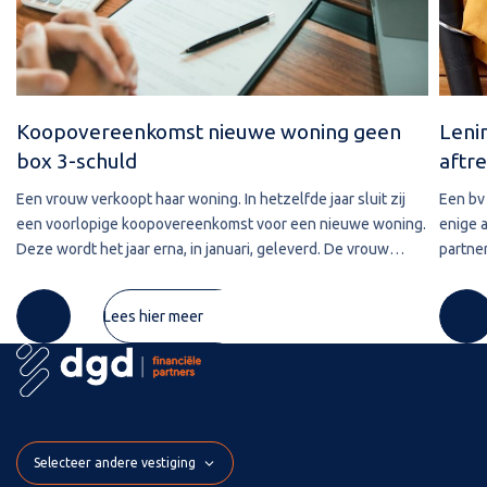
Koopovereenkomst nieuwe woning geen
Leni
box 3-schuld
aftre
Een vrouw verkoopt haar woning. In hetzelfde jaar sluit zij
Een bv 
een voorlopige koopovereenkomst voor een nieuwe woning.
enige 
Deze wordt het jaar erna, in januari, geleverd. De vrouw
partner
maakt de koopsom in januari in drie delen over naar de
2020 w
derdengeldrekening van
betref
Lees hier meer
Selecteer andere vestiging