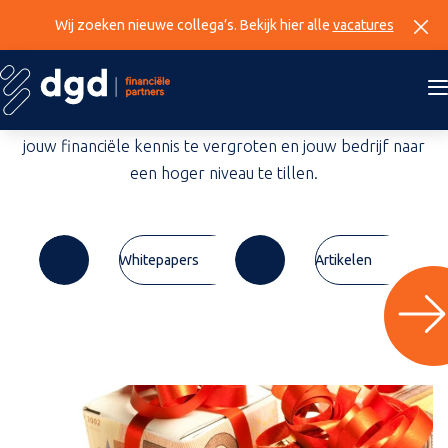
Home
»
Eindejaarsactualiteiten
Wij zoeken nieuwe collega’s. Bekijk hier alle
vacatures
Kennisbank
Ontdek onze uitgebreide verzameling van waardevolle
kennis, praktische tips en diepgaande whitepapers om
jouw financiële kennis te vergroten en jouw bedrijf naar
een hoger niveau te tillen.
Whitepapers
Artikelen