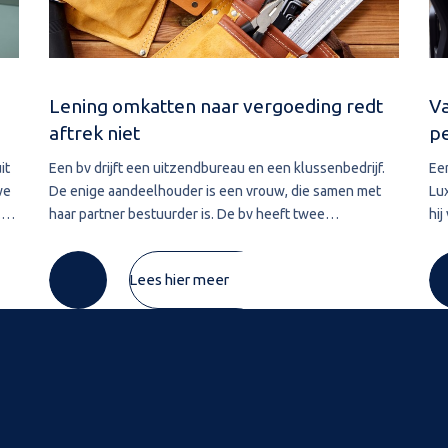
Lening omkatten naar vergoeding redt
Va
aftrek niet
p
it
Een bv drijft een uitzendbureau en een klussenbedrijf.
Ee
we
De enige aandeelhouder is een vrouw, die samen met
Lu
.
haar partner bestuurder is. De bv heeft twee
hij
ver
vorderingen die zij in 2020 wil afwaarderen. De eerste
Lu
vordering van ruim € 74.000 betreft de
pre
Lees hier meer