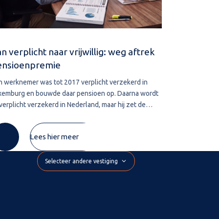
n verplicht naar vrijwillig: weg aftrek
Navorderin
ensioenpremie
aanslag
n werknemer was tot 2017 verplicht verzekerd in
De bevoegdhe
xemburg en bouwde daar pensioen op. Daarna wordt
leggen vervalt
 verplicht verzekerd in Nederland, maar hij zet de
belastingschul
xemburgse pensioenregeling vrijwillig voort. De
wordt deze te
mie die hij zelf betaalt, wil hij
De inspecteur 
Lees hier meer
Selecteer andere vestiging