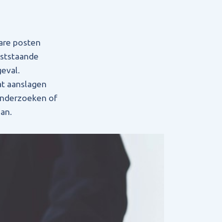
bare posten
aststaande
geval.
at aanslagen
onderzoeken of
an.