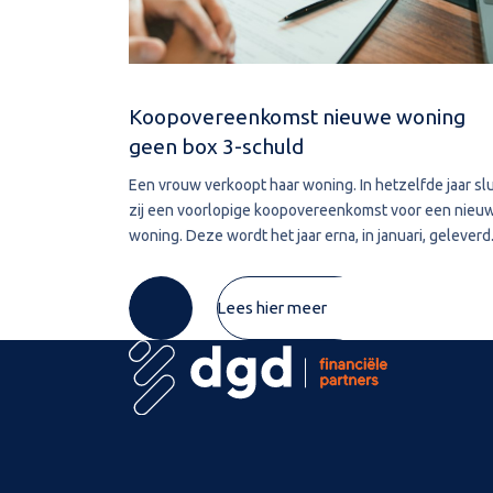
Koopovereenkomst nieuwe woning
geen box 3-schuld
Een vrouw verkoopt haar woning. In hetzelfde jaar slu
zij een voorlopige koopovereenkomst voor een nieu
woning. Deze wordt het jaar erna, in januari, geleverd
De vrouw maakt de koopsom in januari in drie delen o
naar de derdengeldrekening van
Lees hier meer