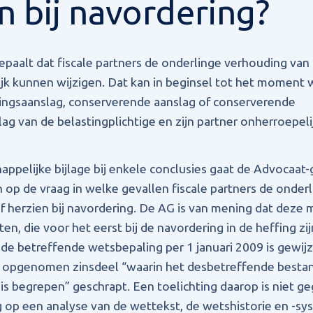
n bij navordering?
paalt dat fiscale partners de onderlinge verhouding van
jk kunnen wijzigen. Dat kan in beginsel tot het moment
ingsaanslag, conserverende aanslag of conserverende
ag van de belastingplichtige en zijn partner onherroepeli
ppelijke bijlage bij enkele conclusies gaat de Advocaat-g
 op de vraag in welke gevallen fiscale partners de onderl
 herzien bij navordering. De AG is van mening dat deze m
ten, die voor het eerst bij de navordering in de heffing zi
 de betreffende wetsbepaling per 1 januari 2009 is gewijzi
05 opgenomen zinsdeel “waarin het desbetreffende besta
is begrepen” geschrapt. Een toelichting daarop is niet 
g op een analyse van de wettekst, de wetshistorie en -sy