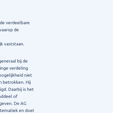
 de verdeelbare
 waarop de
jk vaststaan.
eneraal bij de
inge verdeling
ogelijkheid niet
jn betrokken. Hij
gd. Daarbij is het
nddeel of
gegeven. De AG
stematiek en doel