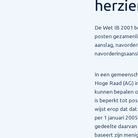
herzie
De Wet IB 2001 be
posten gezamenli
aanslag, navorder
navorderingsaansl
In een gemeenscha
Hoge Raad (AG) in
kunnen bepalen of
is beperkt tot pos
wijst erop dat dat
per 1 januari 20
gedeelte daarvan 
baseert zijn meni