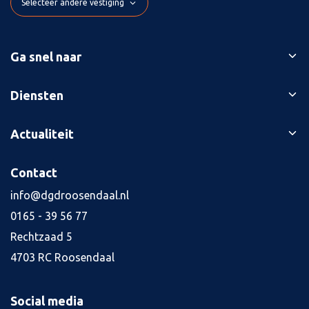
Selecteer andere vestiging
Ga snel naar
Ons verhaal
Diensten
Branches
Bedrijfsopvolging
Actualiteit
Succesverhalen
Belastingaangiften
Contact
Blog
Contact
Boekhouding
Kennisbank
Jaarrekening
info@dgdroosendaal.nl
Vacatures
4
0165 - 39 56 77
Kredietaanvraag
Rechtzaad 5
Salarisadministratie
4703 RC Roosendaal
Tax planning
Alle diensten
Social media