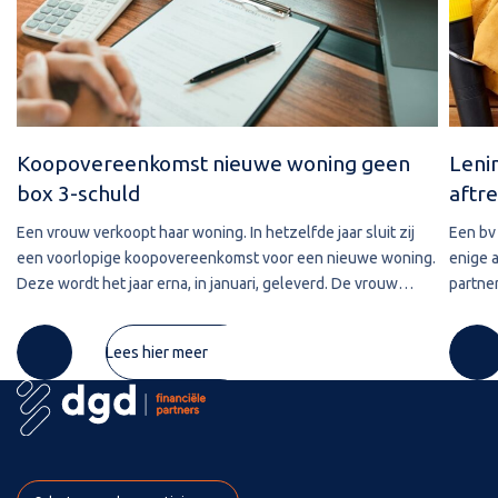
Koopovereenkomst nieuwe woning geen
Leni
box 3-schuld
aftre
Een vrouw verkoopt haar woning. In hetzelfde jaar sluit zij
Een bv 
een voorlopige koopovereenkomst voor een nieuwe woning.
enige 
Deze wordt het jaar erna, in januari, geleverd. De vrouw
partner
maakt de koopsom in januari in drie delen over naar de
2020 w
derdengeldrekening van
betref
Lees hier meer