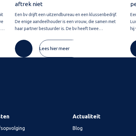
aftrek niet
p
it
Een bv drijft een uitzendbureau en een klussenbedrijf.
Ee
we
De enige aandeelhouder is een vrouw, die samen met
Lu
.
haar partner bestuurder is. De bv heeft twee
hij
ver
vorderingen die zij in 2020 wil afwaarderen. De eerste
Lu
vordering van ruim € 74.000 betreft de
pre
Lees hier meer
sten
Actualiteit
fsopvolging
Blog