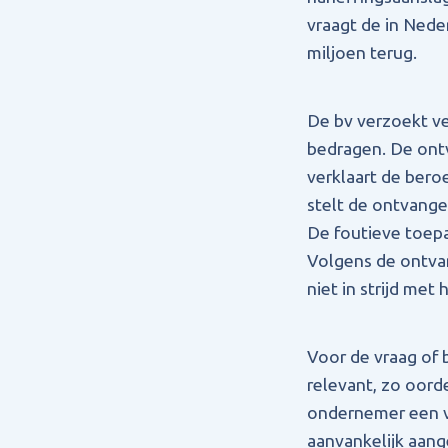
vraagt de in Nede
miljoen terug.
De bv verzoekt v
bedragen. De ontva
verklaart de bero
stelt de ontvanger
De foutieve toepa
Volgens de ontvan
niet in strijd met
Voor de vraag of b
relevant, zo oorde
ondernemer een ve
aanvankelijk aang