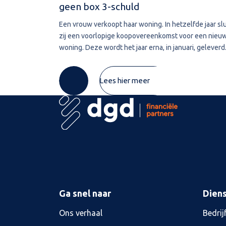
geen box 3-schuld
Een vrouw verkoopt haar woning. In hetzelfde jaar slu
zij een voorlopige koopovereenkomst voor een nieu
woning. Deze wordt het jaar erna, in januari, geleverd
De vrouw maakt de koopsom in januari in drie delen o
naar de derdengeldrekening van
Lees hier meer
Ga snel naar
Dien
Ons verhaal
Bedrij