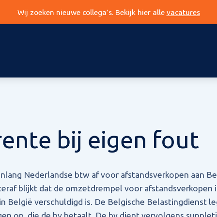
Wij zoeken nieuwe collega’s. Bekijk hier alle
vacatures
ente bij eigen fout
enlang Nederlandse btw af voor afstandsverkopen aan Be
hteraf blijkt dat de omzetdrempel voor afstandsverkopen 
n België verschuldigd is. De Belgische Belastingdienst le
en op, die de bv betaalt. De bv dient vervolgens suppleti