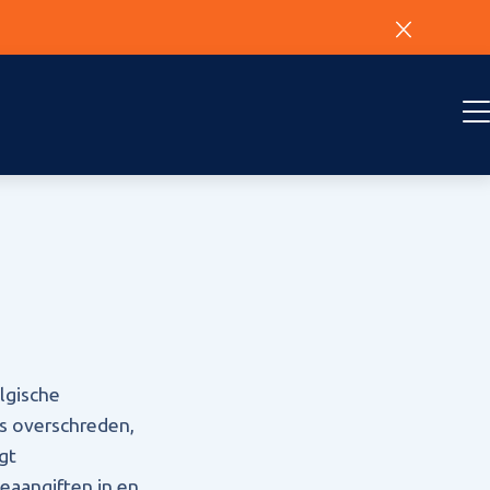
lgische
is overschreden,
gt
eaangiften in en