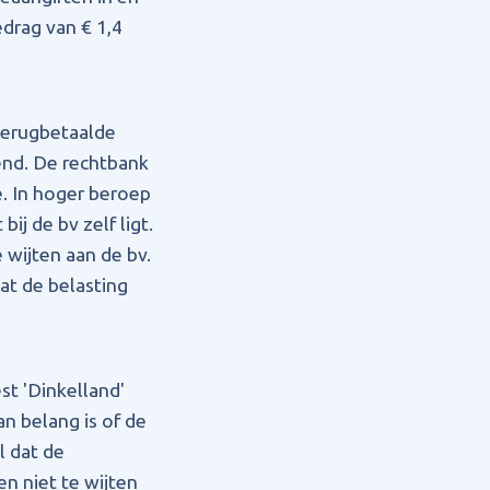
drag van € 1,4
terugbetaalde
iend. De rechtbank
. In hoger beroep
ij de bv zelf ligt.
 wijten aan de bv.
at de belasting
est 'Dinkelland'
an belang is of de
l dat de
n niet te wijten