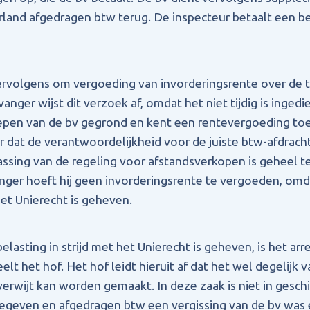
rland afgedragen btw terug. De inspecteur betaalt een be
ervolgens om vergoeding van invorderingsrente over de 
nger wijst dit verzoek af, omdat het niet tijdig is inged
epen van de bv gegrond en kent een rentevergoeding toe
 dat de verantwoordelijkheid voor de juiste btw-afdracht b
ssing van de regeling voor afstandsverkopen is geheel te
ger hoeft hij geen invorderingsrente te vergoeden, omd
 het Unierecht is geheven.
elasting in strijd met het Unierecht is geheven, is het arr
elt het hof. Het hof leidt hieruit af dat het wel degelijk v
rwijt kan worden gemaakt. In deze zaak is niet in geschi
egeven en afgedragen btw een vergissing van de bv was e