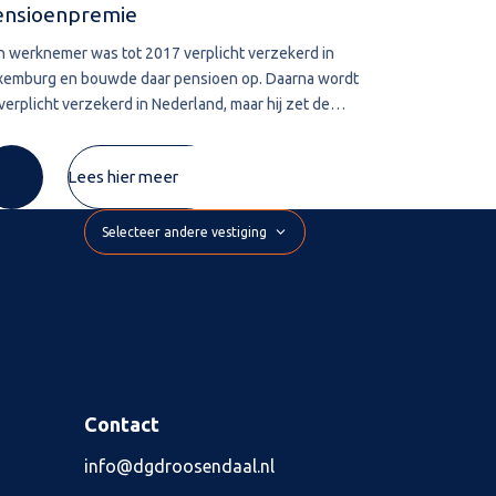
ensioenpremie
aanslag
n werknemer was tot 2017 verplicht verzekerd in
De bevoegdhe
xemburg en bouwde daar pensioen op. Daarna wordt
leggen vervalt
 verplicht verzekerd in Nederland, maar hij zet de
belastingschul
xemburgse pensioenregeling vrijwillig voort. De
wordt deze te
mie die hij zelf betaalt, wil hij
De inspecteur 
Lees hier meer
Selecteer andere vestiging
Contact
info@dgdroosendaal.nl