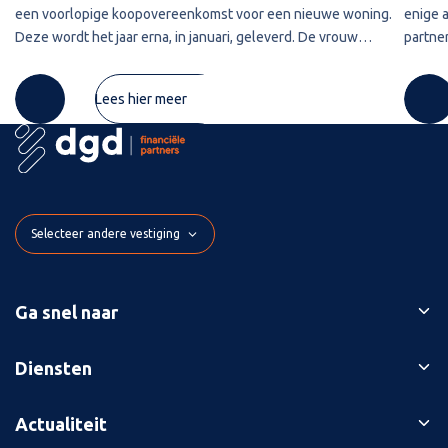
een voorlopige koopovereenkomst voor een nieuwe woning.
enige 
Deze wordt het jaar erna, in januari, geleverd. De vrouw
partner
maakt de koopsom in januari in drie delen over naar de
2020 w
derdengeldrekening van
betref
Lees hier meer
Selecteer andere vestiging
Ga snel naar
Ons verhaal
Diensten
Branches
Bedrijfsopvolging
Actualiteit
Succesverhalen