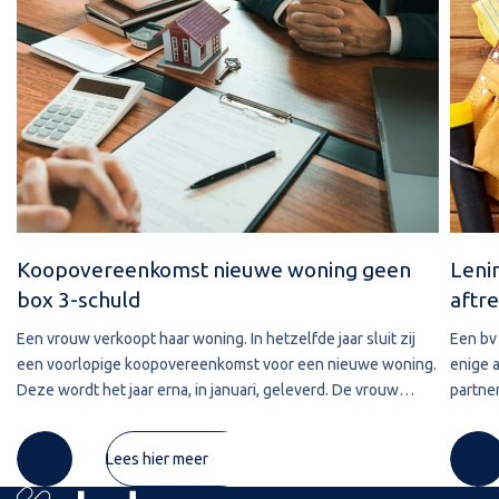
Koopovereenkomst nieuwe woning geen
Leni
box 3-schuld
aftre
Een vrouw verkoopt haar woning. In hetzelfde jaar sluit zij
Een bv 
een voorlopige koopovereenkomst voor een nieuwe woning.
enige 
Deze wordt het jaar erna, in januari, geleverd. De vrouw
partner
maakt de koopsom in januari in drie delen over naar de
2020 w
derdengeldrekening van
betref
Lees hier meer