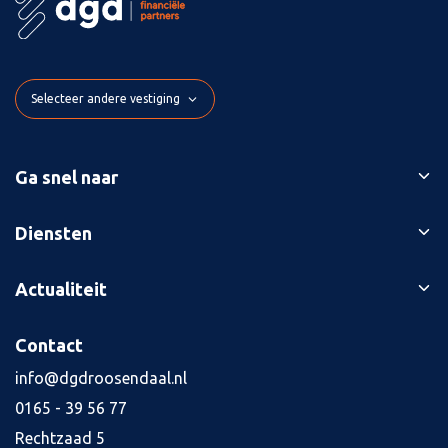
Selecteer andere vestiging
Ga snel naar
Ons verhaal
Diensten
Branches
Bedrijfsopvolging
Actualiteit
Succesverhalen
Belastingaangiften
Contact
Blog
Contact
Boekhouding
Kennisbank
Jaarrekening
info@dgdroosendaal.nl
Vacatures
4
0165 - 39 56 77
Kredietaanvraag
Rechtzaad 5
Salarisadministratie